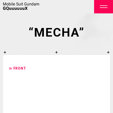
“MECHA”
OFFICIAL
FRONT
TOP
NEWS
STREAMING
STAFF&CAST
STORY
CHARACTER