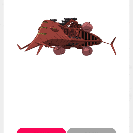
MECHA
GOODS
GALLERY
MUSIC
THEATER
LANGUAGE