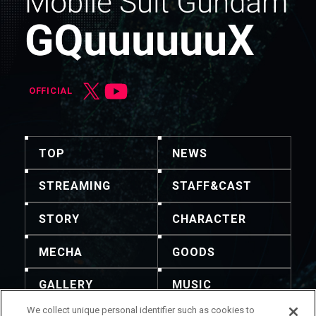
OFFICIAL
TOP
NEWS
STREAMING
STAFF&CAST
STORY
CHARACTER
MECHA
GOODS
GALLERY
MUSIC
We collect unique personal identifier such as cookies to