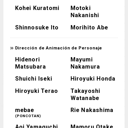
Kohei Kuratomi
Motoki
Nakanishi
Shinnosuke Ito
Morihito Abe
Dirección de Animación de Personaje
Hidenori
Mayumi
Matsubara
Nakamura
Shuichi Iseki
Hiroyuki Honda
Hiroyuki Terao
Takayoshi
Watanabe
mebae
Rie Nakashima
(PONCOTAN)
Aoi Yamaguchi
Mamoru Otake