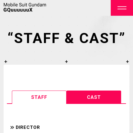
“STAFF & CAST”
OFFICIAL
STAFF
CAST
TOP
NEWS
STREAMING
STAFF&CAST
DIRECTOR
STORY
CHARACTER