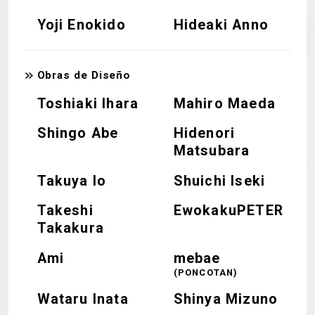
Yoji Enokido
Hideaki Anno
Obras de Diseño
Toshiaki Ihara
Mahiro Maeda
Shingo Abe
Hidenori
Matsubara
Takuya Io
Shuichi Iseki
Takeshi
EwokakuPETER
Takakura
Ami
mebae
(PONCOTAN)
Wataru Inata
Shinya Mizuno