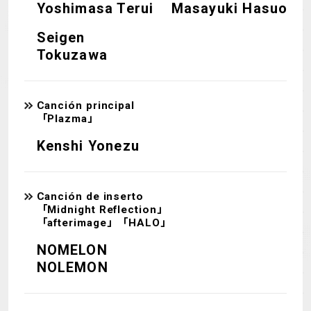
Yoshimasa Terui
Masayuki Hasuo
Seigen
Tokuzawa
Canción principal
「Plazma」
Kenshi Yonezu
Canción de inserto
「Midnight Reflection」
「afterimage」「HALO」
NOMELON
NOLEMON