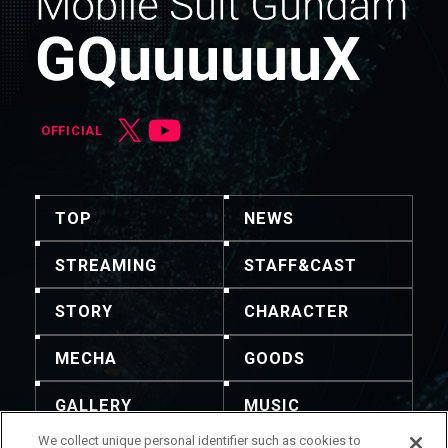
OFFICIAL
TOP
NEWS
STREAMING
STAFF&CAST
STORY
CHARACTER
MECHA
GOODS
GALLERY
MUSIC
We collect unique personal identifier such as cookies to