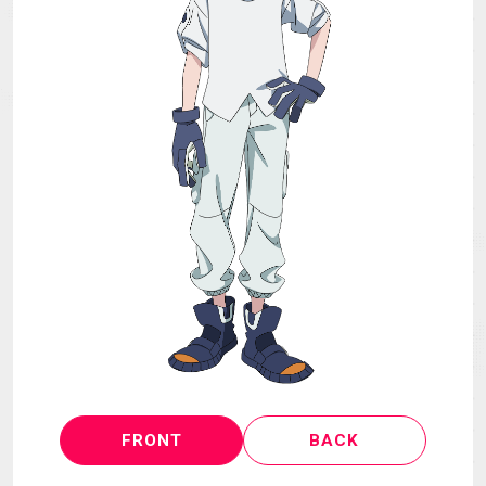
MECHA
GOODS
GALLERY
MUSIC
THEATER
LANGUAGE
FRONT
BACK