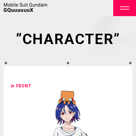
“CHARACTER”
OFFICIAL
FRONT
TOP
NEWS
STREAMING
STAFF&CAST
STORY
CHARACTER